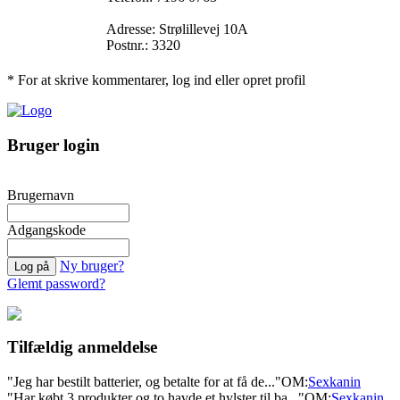
Adresse: Strølillevej 10A
Postnr.: 3320
* For at skrive kommentarer, log ind eller opret profil
Bruger login
Brugernavn
Adgangskode
Ny bruger?
Glemt password?
Tilfældig anmeldelse
"Jeg har bestilt batterier, og betalte for at få de..."
OM:
Sexkanin
"Har købt 3 produkter og to havde et hylster til ba..."
OM:
Sexkanin