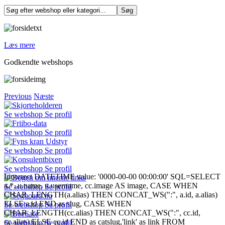
Læs mere
Godkendte webshops
Previous
Næste
Se webshop
Se profil
Se webshop
Se profil
Se webshop
Se profil
Se webshop
Se profil
Incorrect DATETIME value: '0000-00-00 00:00:00' SQL=SELECT
a.*, u.name, u.username, cc.image AS image, CASE WHEN
Se webshop
Se profil
CHAR_LENGTH(a.alias) THEN CONCAT_WS(":", a.id, a.alias)
ELSE a.id END as slug, CASE WHEN
Se webshop
Se profil
CHAR_LENGTH(cc.alias) THEN CONCAT_WS(":", cc.id,
cc.alias) ELSE cc.id END as catslug,'link' as link FROM
Se webshop
Se profil