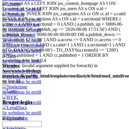
jos_content AS a LEFT JOIN jos_content_frontpage AS f ON
f.content_id = a.id LEFT JOIN jos_users AS u ON u.id =
Se webshop
Se profil
a.created_by INNER JOIN jos_categories AS cc ON cc.id = a.catid
INNER JOIN jos_sections AS s ON s.id = a.sectionid WHERE (
Se webshop
Se profil
a.state = 1 AND a.sectionid > 0 ) AND ( a.publish_up = '0000-00-
00 00:00:00' OR a.publish_up <= '2026-08-06 17:51:56') AND (
Se webshop
Se profil
a.publish_down = '0000-00-00 00:00:00' OR a.publish_down >=
'2026-08-06 17:51:56' ) AND a.access <= 0 AND cc.access <= 0
Se webshop
Se profil
AND s.access <= 0 AND ( a.catid=1 ) AND ( a.sectionid=1 ) AND
((TO_DAYS('2026-08-06') - TO_DAYS(a.created)) <= '1200')
Se webshop
Se profil
AND s.published = 1 AND cc.published = 1 ORDER BY
a.ordering desc limit 0,4
Se webshop
Se profil
Warning
: Invalid argument supplied for foreach() in
/var/www/webshop-
Se webshop
Se profil
maerket.dk/public_html/templates/mediastyle/html/mod_minifron
on line
12
Se webshop
Se profil
Se webshop
Se profil
Bruger login
Se webshop
Se profil
Se webshop
Se profil
Brugernavn
Se webshop
Se profil