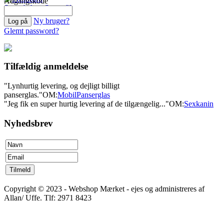
Adgangskode
Se webshop
Se profil
Ny bruger?
Glemt password?
Tilfældig anmeldelse
"Lynhurtig levering, og dejligt billigt
panserglas."
OM:
MobilPanserglas
"Jeg fik en super hurtig levering af de tilgængelig..."
OM:
Sexkanin
Nyhedsbrev
Copyright © 2023 - Webshop Mærket - ejes og administreres af
Allan/ Uffe. Tlf: 2971 8423