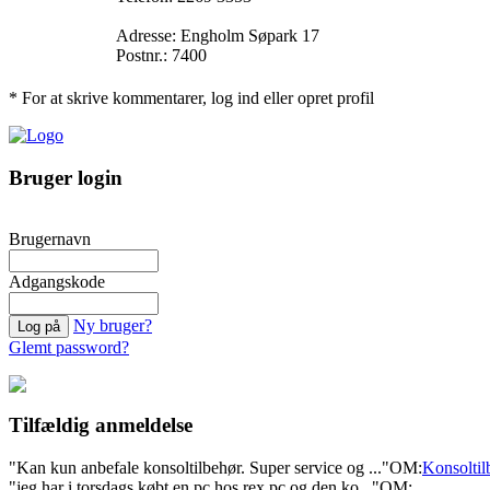
Adresse: Engholm Søpark 17
Postnr.: 7400
* For at skrive kommentarer, log ind eller opret profil
Bruger login
Brugernavn
Adgangskode
Ny bruger?
Glemt password?
Tilfældig anmeldelse
"Kan kun anbefale konsoltilbehør. Super service og ..."
OM:
Konsoltil
"jeg har i torsdags købt en pc hos rex pc og den ko..."
OM: