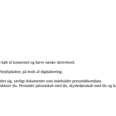
d køb af kontorstol og hæve sænke skrivebord.
jdspladser, på trods af digitalisering.
ret sig, særligt dokumenter som indeholder personfølsomdata.
r inklusiv lås. Herunder jalousiskab med lås, skydedørsskab med lås o