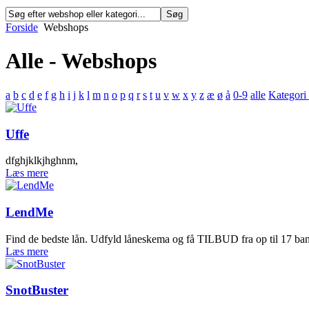
Forside
Webshops
Alle - Webshops
a
b
c
d
e
f
g
h
i
j
k
l
m
n
o
p
q
r
s
t
u
v
w
x
y
z
æ
ø
å
0-9
alle
Kategori 
Uffe
dfghjklkjhghnm,
Læs mere
LendMe
Find de bedste lån. Udfyld låneskema og få TILBUD fra op til 17 ban
Læs mere
SnotBuster