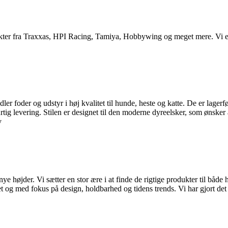
ukter fra Traxxas, HPI Racing, Tamiya, Hobbywing og meget mere. Vi er 
r foder og udstyr i høj kvalitet til hunde, heste og katte. De er lager
ig levering. Stilen er designet til den moderne dyreelsker, som ønsker at
v
ye højder. Vi sætter en stor ære i at finde de rigtige produkter til både 
et og med fokus på design, holdbarhed og tidens trends. Vi har gjort det l