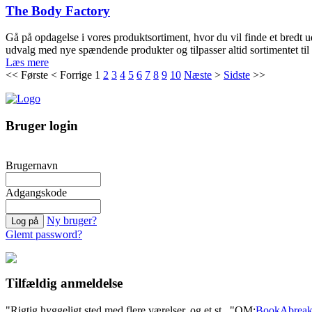
The Body Factory
Gå på opdagelse i vores produktsortiment, hvor du vil finde et bredt u
udvalg med nye spændende produkter og tilpasser altid sortimentet til
Læs mere
<<
Første
<
Forrige
1
2
3
4
5
6
7
8
9
10
Næste
>
Sidste
>>
Bruger login
Brugernavn
Adgangskode
Ny bruger?
Glemt password?
Tilfældig anmeldelse
"Rigtig hyggeligt sted med flere værelser, og et st..."
OM:
BookAbrea