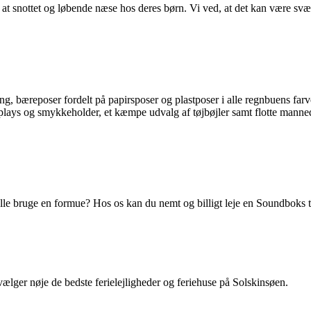
at snottet og løbende næse hos deres børn. Vi ved, at det kan være svært
ng, bæreposer fordelt på papirsposer og plastposer i alle regnbuens farv
splays og smykkeholder, et kæmpe udvalg af tøjbøjler samt flotte mannequ
lle bruge en formue? Hos os kan du nemt og billigt leje en Soundboks t
ælger nøje de bedste ferielejligheder og feriehuse på Solskinsøen.