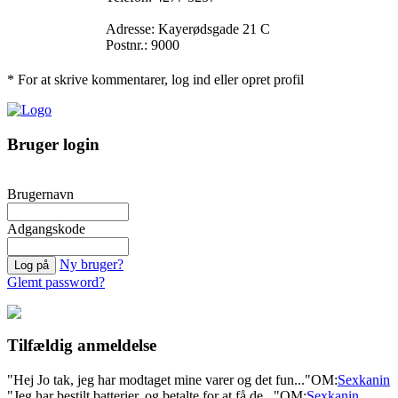
Adresse: Kayerødsgade 21 C
Postnr.: 9000
* For at skrive kommentarer, log ind eller opret profil
Bruger login
Brugernavn
Adgangskode
Ny bruger?
Glemt password?
Tilfældig anmeldelse
"Hej Jo tak, jeg har modtaget mine varer og det fun..."
OM:
Sexkanin
"Jeg har bestilt batterier, og betalte for at få de..."
OM:
Sexkanin