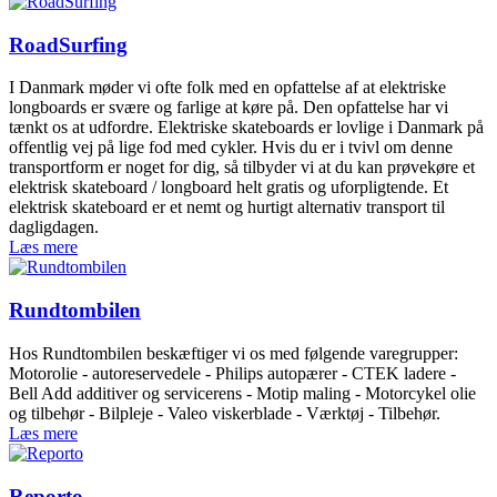
RoadSurfing
I Danmark møder vi ofte folk med en opfattelse af at elektriske
longboards er svære og farlige at køre på. Den opfattelse har vi
tænkt os at udfordre. Elektriske skateboards er lovlige i Danmark på
offentlig vej på lige fod med cykler. Hvis du er i tvivl om denne
transportform er noget for dig, så tilbyder vi at du kan prøvekøre et
elektrisk skateboard / longboard helt gratis og uforpligtende. Et
elektrisk skateboard er et nemt og hurtigt alternativ transport til
dagligdagen.
Læs mere
Rundtombilen
Hos Rundtombilen beskæftiger vi os med følgende varegrupper:
Motorolie - autoreservedele - Philips autopærer - CTEK ladere -
Bell Add additiver og servicerens - Motip maling - Motorcykel olie
og tilbehør - Bilpleje - Valeo viskerblade - Værktøj - Tilbehør.
Læs mere
Reporto