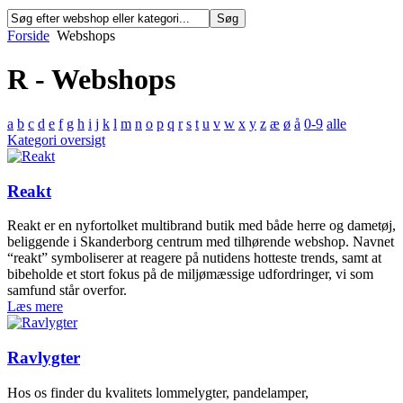
Forside
Webshops
R - Webshops
a
b
c
d
e
f
g
h
i
j
k
l
m
n
o
p
q
r
s
t
u
v
w
x
y
z
æ
ø
å
0-9
alle
Kategori oversigt
Reakt
Reakt er en nyfortolket multibrand butik med både herre og dametøj,
beliggende i Skanderborg centrum med tilhørende webshop. Navnet
“reakt” symboliserer at reagere på nutidens hotteste trends, samt at
bibeholde et stort fokus på de miljømæssige udfordringer, vi som
samfund står overfor.
Læs mere
Ravlygter
Hos os finder du kvalitets lommelygter, pandelamper,