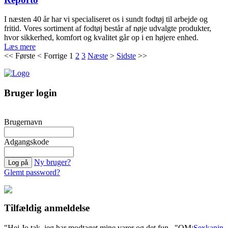
I næsten 40 år har vi specialiseret os i sundt fodtøj til arbejde og
fritid. Vores sortiment af fodtøj består af nøje udvalgte produkter,
hvor sikkerhed, komfort og kvalitet går op i en højere enhed.
Læs mere
<<
Første
<
Forrige
1
2
3
Næste
>
Sidste
>>
Bruger login
Brugernavn
Adgangskode
Ny bruger?
Glemt password?
Tilfældig anmeldelse
"Hej Jo tak, jeg har modtaget mine varer og det fun..."
OM:
Sexkanin