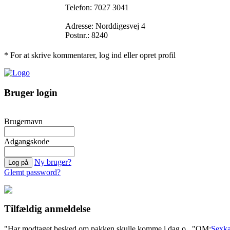
Telefon: 7027 3041
Adresse: Norddigesvej 4
Postnr.: 8240
* For at skrive kommentarer, log ind eller opret profil
Bruger login
Brugernavn
Adgangskode
Ny bruger?
Glemt password?
Tilfældig anmeldelse
"Har modtaget besked om pakken skulle komme i dag o..."
OM:
Sexka