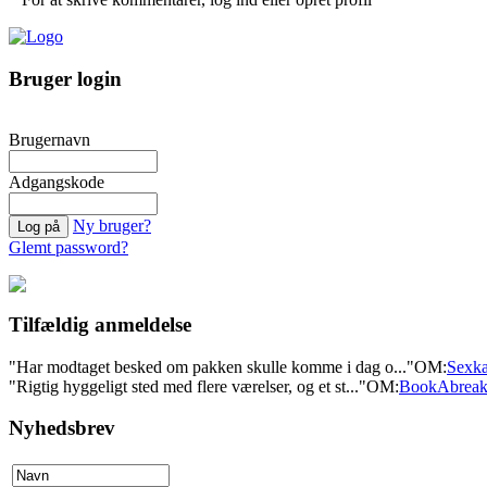
Bruger login
Brugernavn
Adgangskode
Ny bruger?
Glemt password?
Tilfældig anmeldelse
"Har modtaget besked om pakken skulle komme i dag o..."
OM:
Sexka
"Rigtig hyggeligt sted med flere værelser, og et st..."
OM:
BookAbrea
Nyhedsbrev