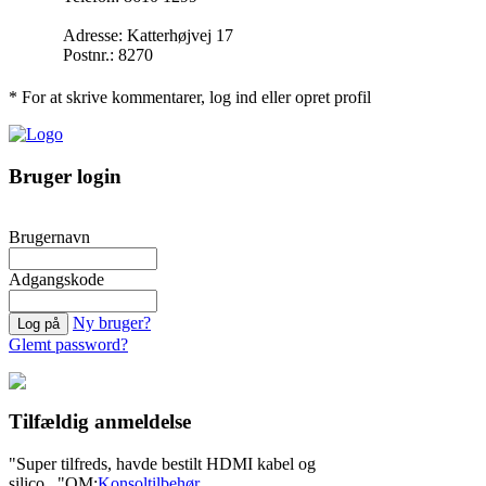
Adresse: Katterhøjvej 17
Postnr.: 8270
* For at skrive kommentarer, log ind eller opret profil
Bruger login
Brugernavn
Adgangskode
Ny bruger?
Glemt password?
Tilfældig anmeldelse
"Super tilfreds, havde bestilt HDMI kabel og
silico..."
OM:
Konsoltilbehør