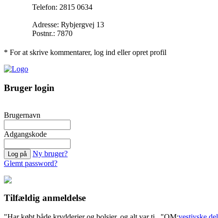
Telefon: 2815 0634
Adresse: Rybjergvej 13
Postnr.: 7870
* For at skrive kommentarer, log ind eller opret profil
Bruger login
Brugernavn
Adgangskode
Ny bruger?
Glemt password?
Tilfældig anmeldelse
"Har købt både krydderier og bolsjer, og alt var ti..."
OM:
vestjyske del