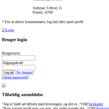
Adresse: Uthvej 11
Postnr.: 8700
* For at skrive kommentarer, log ind eller opret profil
Bruger login
Brugernavn
Adgangskode
Ny bruger?
Glemt password?
Tilfældig anmeldelse
"Jeg er fuldt ud tilfreds med leveringen, og det er..."
OM:
Sexkanin
"Bare navnet SexKanin var nok. Jeg måtte handle der..."
OM:
Sexkani