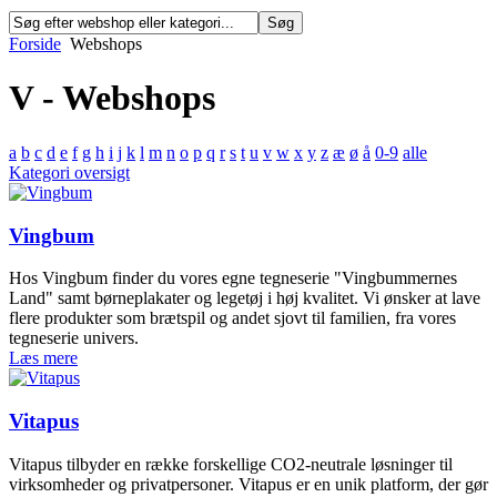
Forside
Webshops
V - Webshops
a
b
c
d
e
f
g
h
i
j
k
l
m
n
o
p
q
r
s
t
u
v
w
x
y
z
æ
ø
å
0-9
alle
Kategori oversigt
Vingbum
Hos Vingbum finder du vores egne tegneserie "Vingbummernes
Land" samt børneplakater og legetøj i høj kvalitet. Vi ønsker at lave
flere produkter som brætspil og andet sjovt til familien, fra vores
tegneserie univers.
Læs mere
Vitapus
Vitapus tilbyder en række forskellige CO2-neutrale løsninger til
virksomheder og privatpersoner. Vitapus er en unik platform, der gør