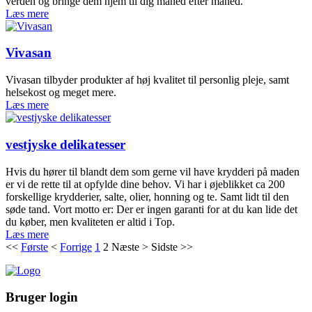
verden og bringe dem hjem til dig måned efter måned.
Læs mere
Vivasan
Vivasan tilbyder produkter af høj kvalitet til personlig pleje, samt
helsekost og meget mere.
Læs mere
vestjyske delikatesser
Hvis du hører til blandt dem som gerne vil have krydderi på maden
er vi de rette til at opfylde dine behov. Vi har i øjeblikket ca 200
forskellige krydderier, salte, olier, honning og te. Samt lidt til den
søde tand. Vort motto er: Der er ingen garanti for at du kan lide det
du køber, men kvaliteten er altid i Top.
Læs mere
<<
Første
<
Forrige
1
2
Næste
>
Sidste
>>
Bruger login