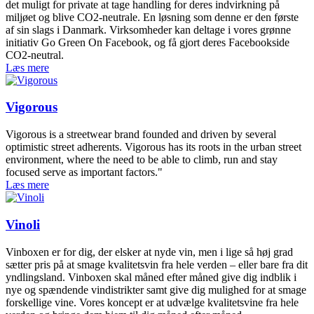
det muligt for private at tage handling for deres indvirkning på
miljøet og blive CO2-neutrale. En løsning som denne er den første
af sin slags i Danmark. Virksomheder kan deltage i vores grønne
initiativ Go Green On Facebook, og få gjort deres Facebookside
CO2-neutral.
Læs mere
Vigorous
Vigorous is a streetwear brand founded and driven by several
optimistic street adherents. Vigorous has its roots in the urban street
environment, where the need to be able to climb, run and stay
focused serve as important factors."
Læs mere
Vinoli
Vinboxen er for dig, der elsker at nyde vin, men i lige så høj grad
sætter pris på at smage kvalitetsvin fra hele verden – eller bare fra dit
yndlingsland. Vinboxen skal måned efter måned give dig indblik i
nye og spændende vindistrikter samt give dig mulighed for at smage
forskellige vine. Vores koncept er at udvælge kvalitetsvine fra hele