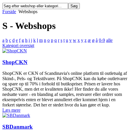
Forside
Webshops
S - Webshops
a
b
c
d
e
f
g
h
i
j
k
l
m
n
o
p
q
r
s
t
u
v
w
x
y
z
æ
ø
å
0-9
alle
Kategori oversigt
ShopCKN
ShopCNK er CKN of Scandinavia's online platform til outletsalg af
Skind-, Pels- og Tekstilvarer. På ShopCNK kan du købe outletvarer
og spare op til 70% i forhold til butikspriser. Prisen er lavere hos
ShopCNK, men det er kvaliteten ikke! Her finder du alle vores
nedsatte varer - en blanding af samples, restvarer eller ordrer som
eksempelvis enten er blevet annulleret eller kommet hjem i en
forkert størrelse. Det her er stedet hvor du kan gøre et kup.
Læs mere
SBDanmark