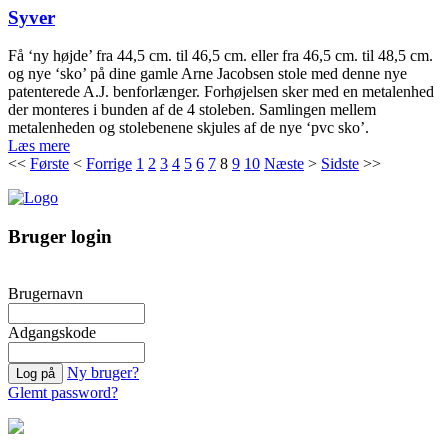
Syver
Få ‘ny højde’ fra 44,5 cm. til 46,5 cm. eller fra 46,5 cm. til 48,5 cm.
og nye ‘sko’ på dine gamle Arne Jacobsen stole med denne nye
patenterede A.J. benforlænger. Forhøjelsen sker med en metalenhed
der monteres i bunden af de 4 stoleben. Samlingen mellem
metalenheden og stolebenene skjules af de nye ‘pvc sko’.
Læs mere
<<
Første
<
Forrige
1
2
3
4
5
6
7
8
9
10
Næste
>
Sidste
>>
Bruger login
Brugernavn
Adgangskode
Ny bruger?
Glemt password?