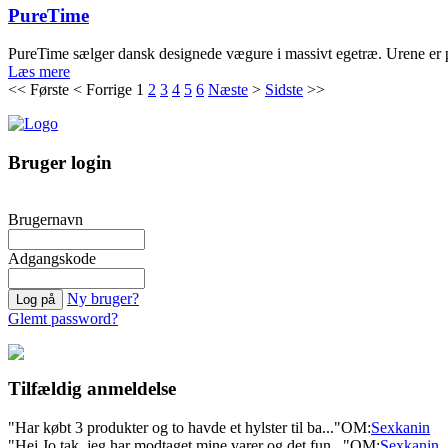
PureTime
PureTime sælger dansk designede vægure i massivt egetræ. Urene er pro
Læs mere
<<
Første
<
Forrige
1
2
3
4
5
6
Næste
>
Sidste
>>
Bruger login
Brugernavn
Adgangskode
Ny bruger?
Glemt password?
Tilfældig anmeldelse
"Har købt 3 produkter og to havde et hylster til ba..."
OM:
Sexkanin
"Hej Jo tak, jeg har modtaget mine varer og det fun..."
OM:
Sexkanin