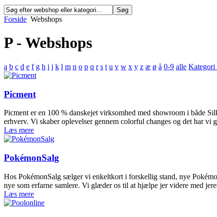
Forside
Webshops
P - Webshops
a
b
c
d
e
f
g
h
i
j
k
l
m
n
o
p
q
r
s
t
u
v
w
x
y
z
æ
ø
å
0-9
alle
Kategori 
Picment
Picment er en 100 % danskejet virksomhed med showroom i både Silkeb
erhverv. Vi skaber oplevelser gennem colorful changes og det har vi g
Læs mere
PokémonSalg
Hos PokémonSalg sælger vi enkeltkort i forskellig stand, nye Pokémon p
nye som erfarne samlere. Vi glæder os til at hjælpe jer videre med je
Læs mere