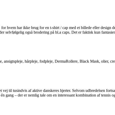
 for hvem har ikke brug for en t-shirt / cap med et billede eller design 
yder selvfølgelig også brodering på bl.a caps. Det er faktisk kun fantasi
, ansigtspleje, hårpleje, fodpleje, DermaRollere, Black Mask, olier, c
et vej til tusindvis af aktive danskeres hjerter. Selvom udbredelsen for
én gang – der er nemlig tale om en interessant kombination af tennis og 