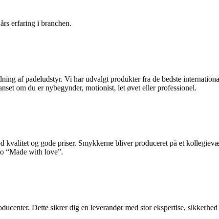
rs erfaring i branchen.
ing af padeludstyr. Vi har udvalgt produkter fra de bedste internation
anset om du er nybegynder, motionist, let øvet eller professionel.
kvalitet og gode priser. Smykkerne bliver produceret på et kollegievære
to “Made with love”.
ducenter. Dette sikrer dig en leverandør med stor ekspertise, sikkerhed 