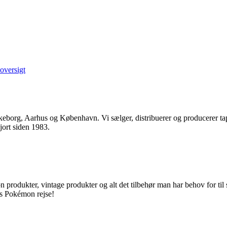
oversigt
org, Aarhus og København. Vi sælger, distribuerer og producerer tape
jort siden 1983.
rodukter, vintage produkter og alt det tilbehør man har behov for til si
res Pokémon rejse!