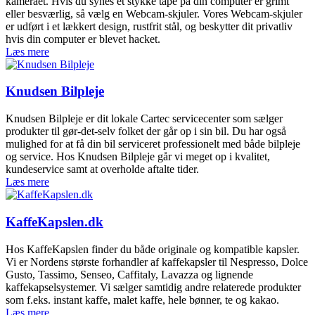
kameraet. Hvis du synes et stykke tape på din computer er grimt
eller besværlig, så vælg en Webcam-skjuler. Vores Webcam-skjuler
er udført i et lækkert design, rustfrit stål, og beskytter dit privatliv
hvis din computer er blevet hacket.
Læs mere
Knudsen Bilpleje
Knudsen Bilpleje er dit lokale Cartec servicecenter som sælger
produkter til gør-det-selv folket der går op i sin bil. Du har også
mulighed for at få din bil serviceret professionelt med både bilpleje
og service. Hos Knudsen Bilpleje går vi meget op i kvalitet,
kundeservice samt at overholde aftalte tider.
Læs mere
KaffeKapslen.dk
Hos KaffeKapslen finder du både originale og kompatible kapsler.
Vi er Nordens største forhandler af kaffekapsler til Nespresso, Dolce
Gusto, Tassimo, Senseo, Caffitaly, Lavazza og lignende
kaffekapselsystemer. Vi sælger samtidig andre relaterede produkter
som f.eks. instant kaffe, malet kaffe, hele bønner, te og kakao.
Læs mere