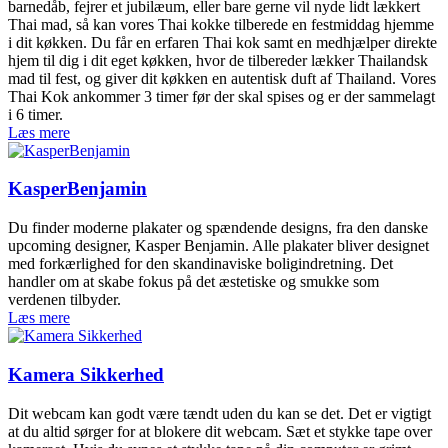
barnedåb, fejrer et jubilæum, eller bare gerne vil nyde lidt lækkert
Thai mad, så kan vores Thai kokke tilberede en festmiddag hjemme
i dit køkken. Du får en erfaren Thai kok samt en medhjælper direkte
hjem til dig i dit eget køkken, hvor de tilbereder lækker Thailandsk
mad til fest, og giver dit køkken en autentisk duft af Thailand. Vores
Thai Kok ankommer 3 timer før der skal spises og er der sammelagt
i 6 timer.
Læs mere
KasperBenjamin
Du finder moderne plakater og spændende designs, fra den danske
upcoming designer, Kasper Benjamin. Alle plakater bliver designet
med forkærlighed for den skandinaviske boligindretning. Det
handler om at skabe fokus på det æstetiske og smukke som
verdenen tilbyder.
Læs mere
Kamera Sikkerhed
Dit webcam kan godt være tændt uden du kan se det. Det er vigtigt
at du altid sørger for at blokere dit webcam. Sæt et stykke tape over