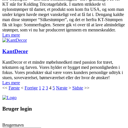
KT står for Kolding Tricotagefabrik. I starten strikkede vi
nylonstrømper til damer, et produkt som kom fra USA, og som man
under krigen havde meget vanskeligt ved at få fat i. Dengang kaldte
man disse strømper “Silkestrømper”, og det er herfra KT-Strømpen
fik sit logo: Sommerfuglen. Senere gik vi over til at lave almindelige
strømper, som vi nu har produceret igennem en menneskealder.
Læs mere
KantDecor
KantDecor er et mindre møbelsnedkeri med passion for træet,
teksturen og farven. Vores hylder er bygget med personligheden i
fokus. Vores produkter skal være vores kunders personlige udtryk i
stuen, soveværelset, børneværelset eller der hvor de ønsker!
Læs mere
<<
Første
<
Forrige
1
2
3
4
5
Næste
>
Sidste
>>
Bruger login
Brugernavn