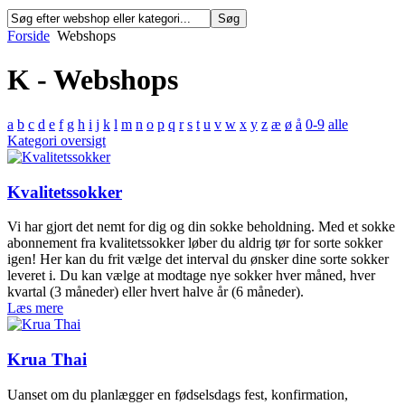
Forside
Webshops
K - Webshops
a
b
c
d
e
f
g
h
i
j
k
l
m
n
o
p
q
r
s
t
u
v
w
x
y
z
æ
ø
å
0-9
alle
Kategori oversigt
Kvalitetssokker
Vi har gjort det nemt for dig og din sokke beholdning. Med et sokke
abonnement fra kvalitetssokker løber du aldrig tør for sorte sokker
igen! Her kan du frit vælge det interval du ønsker dine sorte sokker
leveret i. Du kan vælge at modtage nye sokker hver måned, hver
kvartal (3 måneder) eller hvert halve år (6 måneder).
Læs mere
Krua Thai
Uanset om du planlægger en fødselsdags fest, konfirmation,