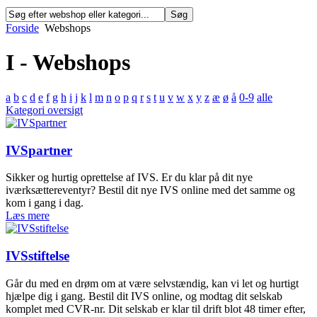
Forside
Webshops
I - Webshops
a
b
c
d
e
f
g
h
i
j
k
l
m
n
o
p
q
r
s
t
u
v
w
x
y
z
æ
ø
å
0-9
alle
Kategori oversigt
IVSpartner
Sikker og hurtig oprettelse af IVS. Er du klar på dit nye
iværksættereventyr? Bestil dit nye IVS online med det samme og
kom i gang i dag.
Læs mere
IVSstiftelse
Går du med en drøm om at være selvstændig, kan vi let og hurtigt
hjælpe dig i gang. Bestil dit IVS online, og modtag dit selskab
komplet med CVR-nr. Dit selskab er klar til drift blot 48 timer efter,