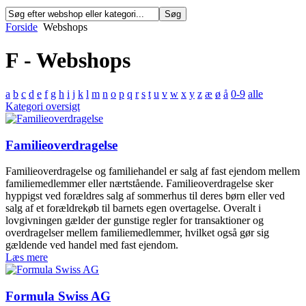
Forside
Webshops
F - Webshops
a
b
c
d
e
f
g
h
i
j
k
l
m
n
o
p
q
r
s
t
u
v
w
x
y
z
æ
ø
å
0-9
alle
Kategori oversigt
Familieoverdragelse
Familieoverdragelse og familiehandel er salg af fast ejendom mellem
familiemedlemmer eller nærtstående. Familieoverdragelse sker
hyppigst ved forældres salg af sommerhus til deres børn eller ved
salg af et forældrekøb til barnets egen overtagelse. Overalt i
lovgivningen gælder der gunstige regler for transaktioner og
overdragelser mellem familiemedlemmer, hvilket også gør sig
gældende ved handel med fast ejendom.
Læs mere
Formula Swiss AG