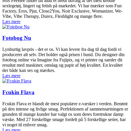
Hos FeeBee finder du altid et bredt udvalg af det mest kendte
sexlegetøj, lingeri og fetish på markedet. Vi har mærker som Fun
Factory, Eros, Pjur, Close2You, Noir Exclusive, Womanizer, We-
Vibe, Vibe Therapy, Durex, Fleshlight og mange flere.
Læs mere
Fotobog Nu
Lynhurtig lavpris - det er os. Vi kan levere fra dag til dag fordi vi
producerer alt selv. Det holder også prisen i bund. Du designer din
fotobog online via Imagine fra Fujipix, og vi printer og samler dit
resultat med maskiner, omslag og papir af høj kvalitet. En kvalitet
der både kan ses og mærkes.
Læs mere
Fcukin Flava
Fcukin Flava er blandt de mest populære e-væsker i verden. Berømt
på den intense og livlige smag. Perfektionen af sammensætningen er
grunden til mange kunder har valgt os som deres foretrukne damp
væske. Med 27 forskellige smage fordelt på 5 forskellige serier, har
vi noget til enhver smag.
Læs mere