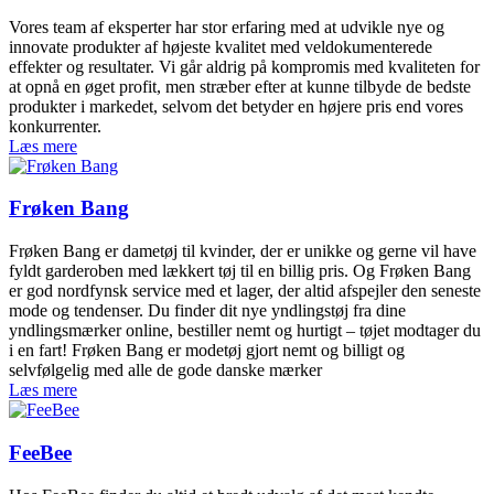
Vores team af eksperter har stor erfaring med at udvikle nye og
innovate produkter af højeste kvalitet med veldokumenterede
effekter og resultater. Vi går aldrig på kompromis med kvaliteten for
at opnå en øget profit, men stræber efter at kunne tilbyde de bedste
produkter i markedet, selvom det betyder en højere pris end vores
konkurrenter.
Læs mere
Frøken Bang
Frøken Bang er dametøj til kvinder, der er unikke og gerne vil have
fyldt garderoben med lækkert tøj til en billig pris. Og Frøken Bang
er god nordfynsk service med et lager, der altid afspejler den seneste
mode og tendenser. Du finder dit nye yndlingstøj fra dine
yndlingsmærker online, bestiller nemt og hurtigt – tøjet modtager du
i en fart! Frøken Bang er modetøj gjort nemt og billigt og
selvfølgelig med alle de gode danske mærker
Læs mere
FeeBee