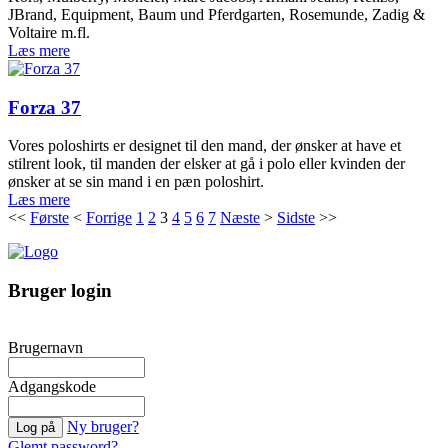
JBrand, Equipment, Baum und Pferdgarten, Rosemunde, Zadig &
Voltaire m.fl.
Læs mere
Forza 37
Vores poloshirts er designet til den mand, der ønsker at have et
stilrent look, til manden der elsker at gå i polo eller kvinden der
ønsker at se sin mand i en pæn poloshirt.
Læs mere
<<
Første
<
Forrige
1
2
3
4
5
6
7
Næste
>
Sidste
>>
Bruger login
Brugernavn
Adgangskode
Ny bruger?
Glemt password?