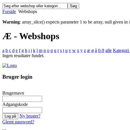
Forside
Webshops
Warning
: array_slice() expects parameter 1 to be array, null given in
Æ - Webshops
a
b
c
d
e
f
g
h
i
j
k
l
m
n
o
p
q
r
s
t
u
v
w
x
y
z
æ
ø
å
0-9
alle
Kategori 
Ingen resultater fundet.
Bruger login
Brugernavn
Adgangskode
Ny bruger?
Glemt password?